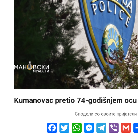
Kumanovac pretio 74-godišnjem ocu i
2026-
Сподели со своите пријатели
08-
01
Facebook
Twitter
WhatsApp
Messenge
Telegr
Vibe
G