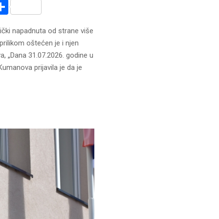
r
am
r
mail
Share
ički napadnuta od strane više
ilikom oštećen je i njen
a, „Dana 31.07.2026. godine u
Kumanova prijavila je da je