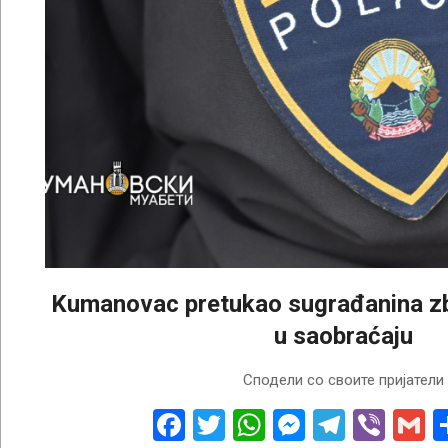
Kumanovac pretukao sugrađanina 
u saobraćaju
2026-
Сподели со своите пријатели
08-
01
Facebook
Twitter
WhatsApp
Messenge
Telegr
Vibe
G