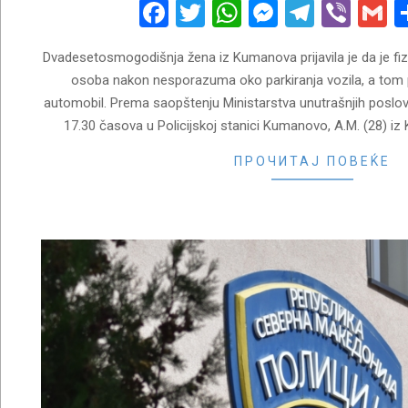
01
Facebook
Twitter
WhatsApp
Messenge
Telegr
Vibe
G
Dvadesetosmogodišnja žena iz Kumanova prijavila je da je fiz
osoba nakon nesporazuma oko parkiranja vozila, a tom pr
automobil. Prema saopštenju Ministarstva unutrašnjih poslov
17.30 časova u Policijskoj stanici Kumanovo, A.M. (28) iz 
ПРОЧИТАЈ ПОВЕЌЕ