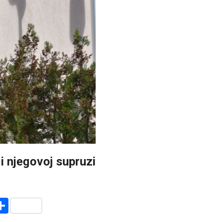
 njegovoj supruzi
r
am
r
mail
Share