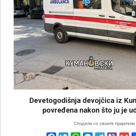
Devetogodišnja devojčica iz K
povređena nakon što ju je ud
2026-
Сподели со своите пријатели
08-
01