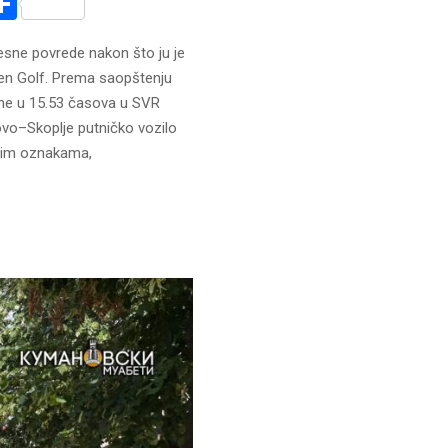
r
am
r
mail
Share
esne povrede nakon što ju je
n Golf. Prema saopštenju
ine u 15.53 časova u SVR
vo–Skoplje putničko vozilo
kim oznakama,