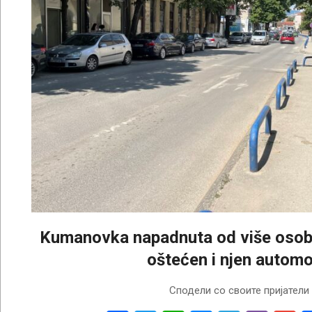
Kumanovka napadnuta od više osob
oštećen i njen automo
2026-
Сподели со своите пријатели
08-