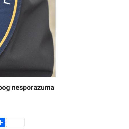
zbog nesporazuma
r
am
r
mail
Share