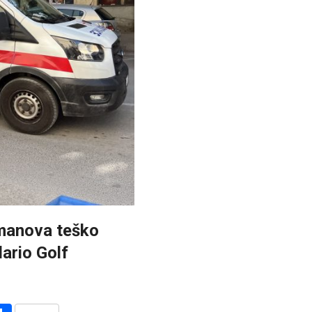
umanova teško
ario Golf