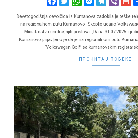
Facebook
Twitter
WhatsApp
Messenge
Telegr
Vibe
G
Devetogodišnja devojčica iz Kumanova zadobila je teške tel
na regionalnom putu Kumanovo–Skoplje udario Volkswage
Ministarstva unutrašnjih poslova, „Dana 31.07.2026. god
Kumanovo prijavljeno je da je na regionalnom putu Kumano
‘Volkswagen Golf’ sa kumanovskim registars
ПРОЧИТАЈ ПОВЕЌЕ