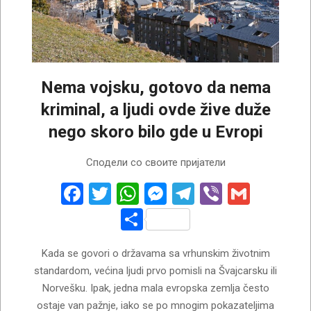
Nema vojsku, gotovo da nema
kriminal, a ljudi ovde žive duže
nego skoro bilo gde u Evropi
2026-
Сподели со своите пријатели
06-
18
Facebook
Twitter
WhatsApp
Messenger
Telegram
Viber
Gmail
Share
Kada se govori o državama sa vrhunskim životnim
standardom, većina ljudi prvo pomisli na Švajcarsku ili
Norvešku. Ipak, jedna mala evropska zemlja često
ostaje van pažnje, iako se po mnogim pokazateljima