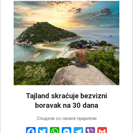
Tajland skraćuje bezvizni
boravak na 30 dana
2026-
Сподели со своите пријатели
05-
19
Facebook
Twitter
WhatsApp
Messenger
Telegram
Viber
Gmail