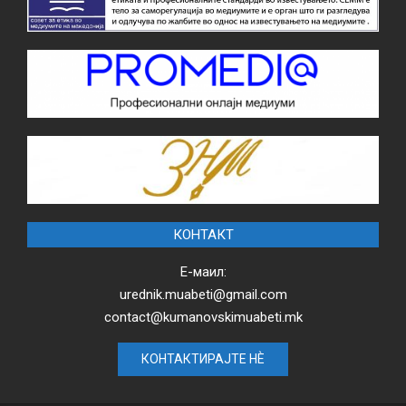
КОНТАКТ
Е-маил:
urednik.muabeti@gmail.com
contact@kumanovskimuabeti.mk
КОНТАКТИРАЈТЕ НЀ