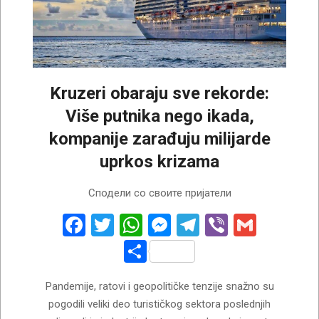
Kruzeri obaraju sve rekorde:
Više putnika nego ikada,
kompanije zarađuju milijarde
uprkos krizama
2026-
Сподели со своите пријатели
07-
29
Facebook
Twitter
WhatsApp
Messenger
Telegram
Viber
Gmail
Share
Pandemije, ratovi i geopolitičke tenzije snažno su
pogodili veliki deo turističkog sektora poslednjih