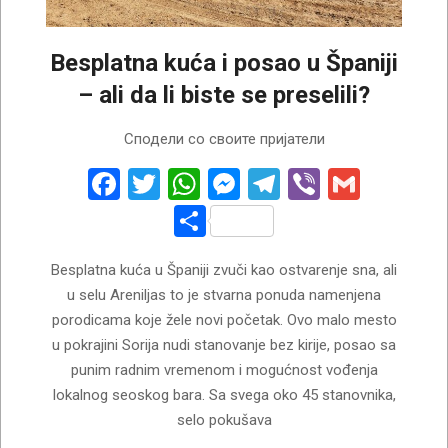
Besplatna kuća i posao u Španiji
– ali da li biste se preselili?
2026-
Сподели со своите пријатели
06-
07
Facebook
Twitter
WhatsApp
Messenger
Telegram
Viber
Gmail
Share
Besplatna kuća u Španiji zvuči kao ostvarenje sna, ali
u selu Areniljas to je stvarna ponuda namenjena
porodicama koje žele novi početak. Ovo malo mesto
u pokrajini Sorija nudi stanovanje bez kirije, posao sa
punim radnim vremenom i mogućnost vođenja
lokalnog seoskog bara. Sa svega oko 45 stanovnika,
selo pokušava