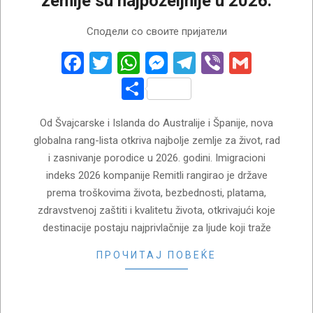
zemlje su najpoželjnije u 2026.
2026-
Сподели со своите пријатели
06-
07
Facebook
Twitter
WhatsApp
Messenger
Telegram
Viber
Gmail
Share
Od Švajcarske i Islanda do Australije i Španije, nova
globalna rang-lista otkriva najbolje zemlje za život, rad
i zasnivanje porodice u 2026. godini. Imigracioni
indeks 2026 kompanije Remitli rangirao je države
prema troškovima života, bezbednosti, platama,
zdravstvenoj zaštiti i kvalitetu života, otkrivajući koje
destinacije postaju najprivlačnije za ljude koji traže
ПРОЧИТАЈ ПОВЕЌЕ