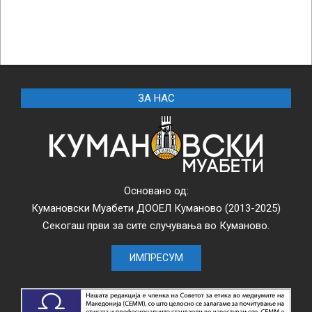
ЗА НАС
Основано од:
Кумановски Муабети ДООЕЛ Куманово (2013-2025)
Секогаш први за сите случувања во Куманово.
ИМПРЕСУМ