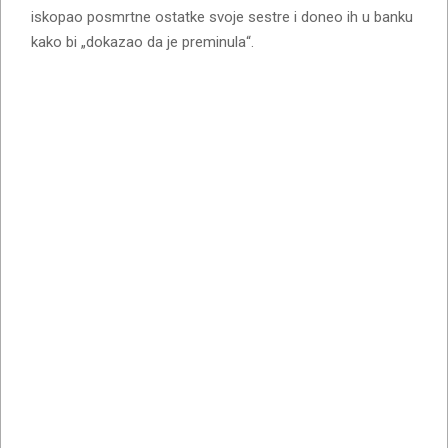
iskopao posmrtne ostatke svoje sestre i doneo ih u banku
kako bi „dokazao da je preminula“.