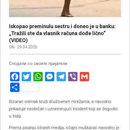
Iskopao preminulu sestru i doneo je u banku:
„Tražili ste da vlasnik računa dođe lično“
(VIDEO)
ON:
29.04.2026
Сподели со своите пријатели
Facebook
Twitter
WhatsApp
Messenger
Telegram
Viber
Gmail
Share
Bizaran snimak kruži društvenim mrežama, a navodno
prikazuje neobičan i uznemirujući incident koji se dogodio
u Indiji.
Prema pisanju stranih medija, očajni muškarac navodno je