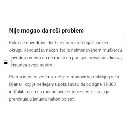
Nije mogao da reši problem
Kako se navodi, incident se dogodio u filijali banke u
okrugu Kendudžar, nakon što je neimenovanom muškarcu
navodno rečeno da ne može da podigne novac bez ličnog
prisustva svoje sestre.
Prema istim navodima, reč je o stanovniku obližnjeg sela
Dijanali, koji je nedeljama pokušavao da podigne 19.300
indijskih rupija sa računa svoje starije sestre, koja je
preminula u januaru nakon bolesti.