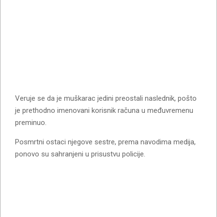
Veruje se da je muškarac jedini preostali naslednik, pošto
je prethodno imenovani korisnik računa u međuvremenu
preminuo.
Posmrtni ostaci njegove sestre, prema navodima medija,
ponovo su sahranjeni u prisustvu policije.