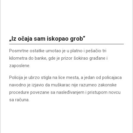
„Iz očaja sam iskopao grob“
Posmrtne ostatke umotao je u platno i pešačio tri
kilometra do banke, gde je prizor šokirao građane i
zaposlene.
Policija je ubrzo stigla na lice mesta, a jedan od policajaca
navodno je izjavio da muškarac nije razumeo zakonske
procedure povezane sa nasleđivanjem i pristupom novcu
sa računa.