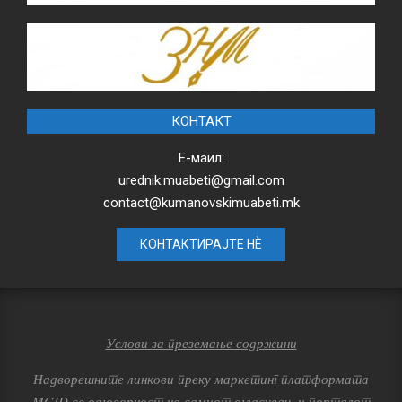
КОНТАКТ
Е-маил:
urednik.muabeti@gmail.com
contact@kumanovskimuabeti.mk
КОНТАКТИРАЈТЕ НЀ
Услови за преземање содржини
Надворешните линкови преку маркетинг платформата
MGID се одговорност на самиот огласувач, и порталот