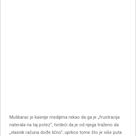
Muškarac je kasnije medijima rekao da ga je „frustracija
naterala na taj potez“, tvrdeći da je od njega traženo da
„vlasnik računa dođe lično“, uprkos tome što je više puta