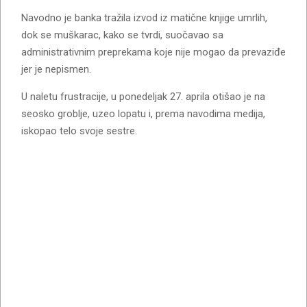
Navodno je banka tražila izvod iz matične knjige umrlih,
dok se muškarac, kako se tvrdi, suočavao sa
administrativnim preprekama koje nije mogao da prevaziđe
jer je nepismen.
U naletu frustracije, u ponedeljak 27. aprila otišao je na
seosko groblje, uzeo lopatu i, prema navodima medija,
iskopao telo svoje sestre.