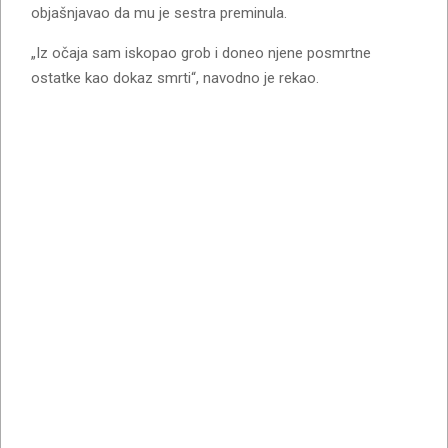
objašnjavao da mu je sestra preminula.
„Iz očaja sam iskopao grob i doneo njene posmrtne
ostatke kao dokaz smrti“, navodno je rekao.