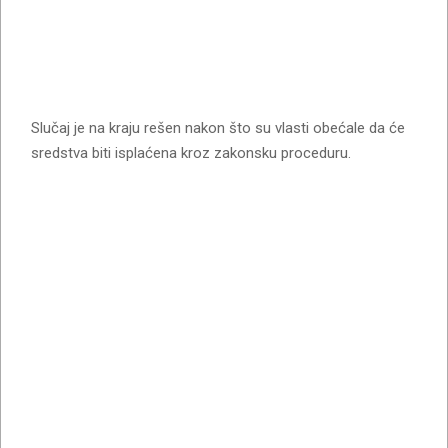
Slučaj je na kraju rešen nakon što su vlasti obećale da će
sredstva biti isplaćena kroz zakonsku proceduru.