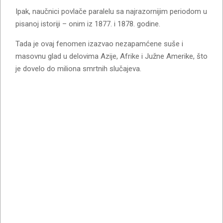
Ipak, naučnici povlače paralelu sa najrazornijim periodom u
pisanoj istoriji – onim iz 1877. i 1878. godine.
Tada je ovaj fenomen izazvao nezapamćene suše i
masovnu glad u delovima Azije, Afrike i Južne Amerike, što
je dovelo do miliona smrtnih slučajeva.