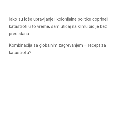
Iako su loše upravljanje i kolonijalne politike doprineli
katastrofi u to vreme, sam uticaj na klimu bio je bez
presedana.
Kombinacija sa globalnim zagrevanjem – recept za
katastrofu?