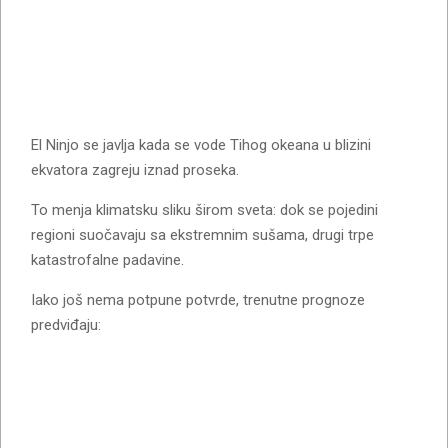
El Ninjo se javlja kada se vode Tihog okeana u blizini
ekvatora zagreju iznad proseka.
To menja klimatsku sliku širom sveta: dok se pojedini
regioni suočavaju sa ekstremnim sušama, drugi trpe
katastrofalne padavine.
Iako još nema potpune potvrde, trenutne prognoze
predviđaju: