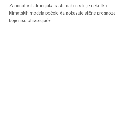
Zabrinutost stručnjaka raste nakon što je nekoliko
klimatskih modela počelo da pokazuje slične prognoze
koje nisu ohrabrujuće.