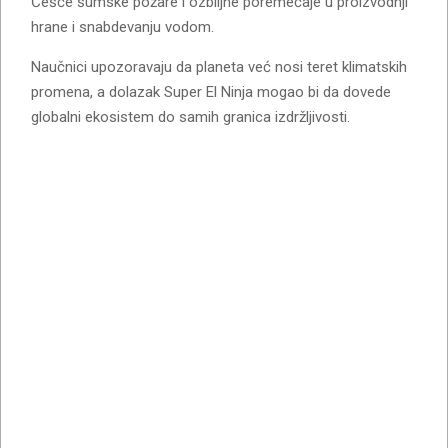
Češće šumske požare i ozbiljne poremećaje u proizvodnji
hrane i snabdevanju vodom.
Naučnici upozoravaju da planeta već nosi teret klimatskih
promena, a dolazak Super El Ninja mogao bi da dovede
globalni ekosistem do samih granica izdržljivosti.