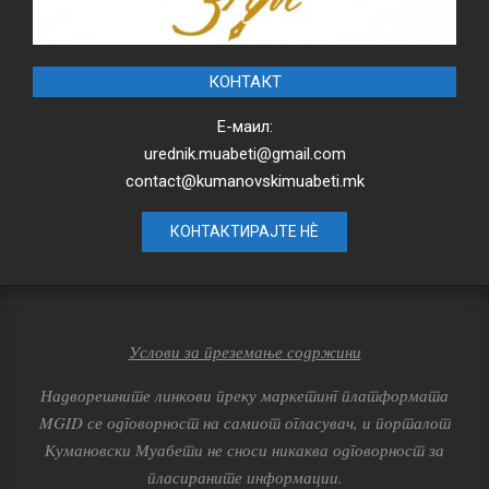
КОНТАКТ
Е-маил:
urednik.muabeti@gmail.com
contact@kumanovskimuabeti.mk
КОНТАКТИРАЈТЕ НЀ
Услови за преземање содржини
Надворешните линкови преку маркетинг платформата
MGID се одговорност на самиот огласувач, и порталот
Кумановски Муабети не сноси никаква одговорност за
пласираните информации.