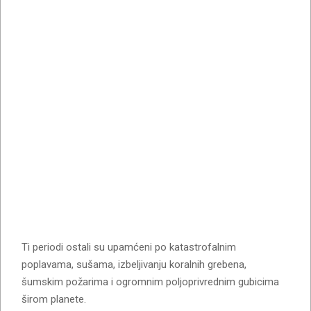
Ti periodi ostali su upamćeni po katastrofalnim
poplavama, sušama, izbeljivanju koralnih grebena,
šumskim požarima i ogromnim poljoprivrednim gubicima
širom planete.