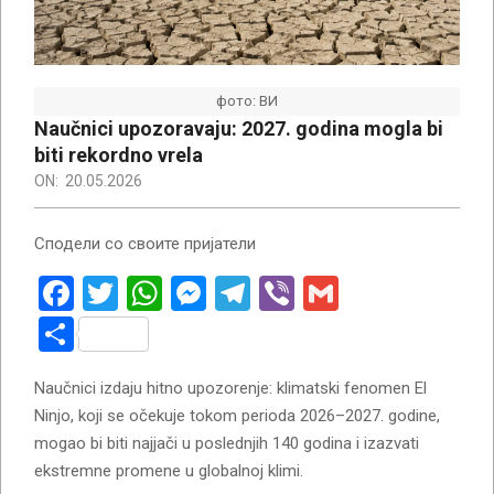
фото: ВИ
Naučnici upozoravaju: 2027. godina mogla bi
biti rekordno vrela
ON:
20.05.2026
Сподели со своите пријатели
Facebook
Twitter
WhatsApp
Messenger
Telegram
Viber
Gmail
Share
Naučnici izdaju hitno upozorenje: klimatski fenomen El
Ninjo, koji se očekuje tokom perioda 2026–2027. godine,
mogao bi biti najjači u poslednjih 140 godina i izazvati
ekstremne promene u globalnoj klimi.