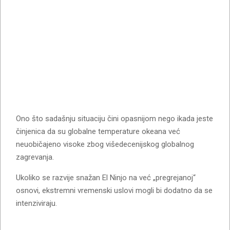
Ono što sadašnju situaciju čini opasnijom nego ikada jeste
činjenica da su globalne temperature okeana već
neuobičajeno visoke zbog višedecenijskog globalnog
zagrevanja.
Ukoliko se razvije snažan El Ninjo na već „pregrejanoj“
osnovi, ekstremni vremenski uslovi mogli bi dodatno da se
intenziviraju.