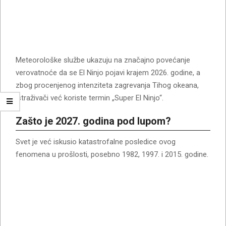
Meteorološke službe ukazuju na značajno povećanje
verovatnoće da se El Ninjo pojavi krajem 2026. godine, a
zbog procenjenog intenziteta zagrevanja Tihog okeana,
istraživači već koriste termin „Super El Ninjo“.
Zašto je 2027. godina pod lupom?
Svet je već iskusio katastrofalne posledice ovog
fenomena u prošlosti, posebno 1982, 1997. i 2015. godine.