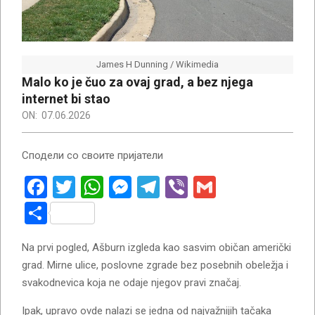
James H Dunning / Wikimedia
Malo ko je čuo za ovaj grad, a bez njega
internet bi stao
ON:
07.06.2026
Сподели со своите пријатели
Facebook
Twitter
WhatsApp
Messenger
Telegram
Viber
Gmail
Share
Na prvi pogled, Ašburn izgleda kao sasvim običan američki
grad. Mirne ulice, poslovne zgrade bez posebnih obeležja i
svakodnevica koja ne odaje njegov pravi značaj.
Ipak, upravo ovde nalazi se jedna od najvažnijih tačaka