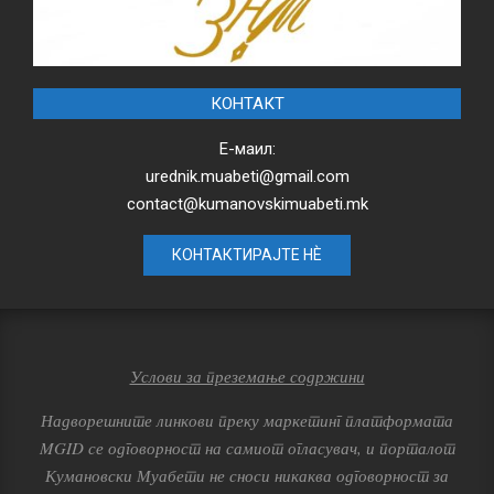
КОНТАКТ
Е-маил:
urednik.muabeti@gmail.com
contact@kumanovskimuabeti.mk
КОНТАКТИРАЈТЕ НЀ
Услови за преземање содржини
Надворешните линкови преку маркетинг платформата
MGID се одговорност на самиот огласувач, и порталот
Кумановски Муабети не сноси никаква одговорност за