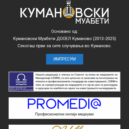
Основано од:
Кумановски Муабети ДООЕЛ Куманово (2013-2025)
Секогаш први за сите случувања во Куманово.
ИМПРЕСУМ