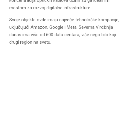
koncentracija optičkih kablova učinili su ga idealnim
mestom za razvoj digitalne infrastrukture.
Svoje objekte ovde imaju najveće tehnološke kompanije,
uključujući Amazon, Google i Meta. Severna Virdžinija
danas ima više od 600 data centara, više nego bilo koji
drugi region na svetu.