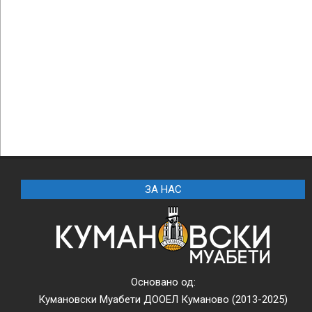
ЗА НАС
Основано од:
Кумановски Муабети ДООЕЛ Куманово (2013-2025)