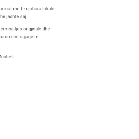
ormat më të njohura lokale
he jashtë saj.
përmbajtjes origjinale dhe
urën dhe ngjarjet e
uabeti.