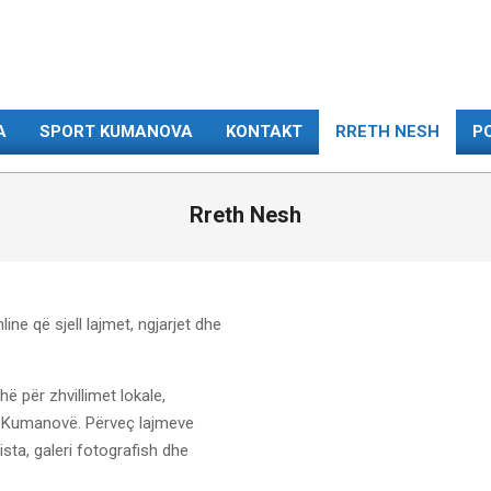
A
SPORT KUMANOVA
KONTAKT
RRETH NESH
PO
Rreth Nesh
e që sjell lajmet, ngjarjet dhe
ë për zhvillimet lokale,
në Kumanovë. Përveç lajmeve
ista, galeri fotografish dhe