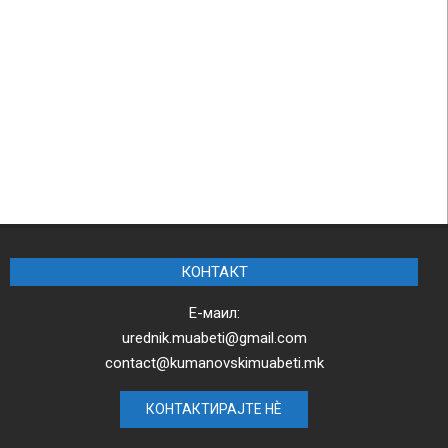
КОНТАКТ
Е-маил:
urednik.muabeti@gmail.com
contact@kumanovskimuabeti.mk
КОНТАКТИРАЈТЕ НЀ