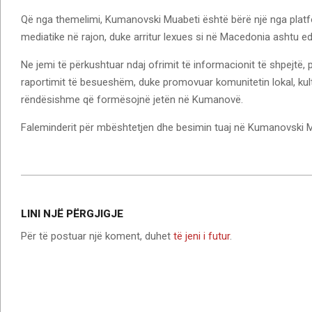
Që nga themelimi, Kumanovski Muabeti është bërë një nga platf
mediatike në rajon, duke arritur lexues si në Macedonia ashtu ed
Ne jemi të përkushtuar ndaj ofrimit të informacionit të shpejtë, 
raportimit të besueshëm, duke promovuar komunitetin lokal, kult
rëndësishme që formësojnë jetën në Kumanovë.
Faleminderit për mbështetjen dhe besimin tuaj në Kumanovski M
2026-
05-
LINI NJË PËRGJIGJE
20
Për të postuar një koment, duhet
të jeni i futur
.