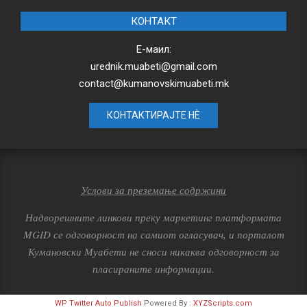
КОНТАКТ
Е-маил:
urednik.muabeti@gmail.com
contact@kumanovskimuabeti.mk
КОНТАКТИРАЈТЕ НЀ
Услови за преземање содржини
Надворешните линкови преку маркетинг платформата
MGID се одговорност на самиот огласувач, и порталот
Кумановски Муабети не сноси никаква одговорност за
пласираните информации.
WP Twitter Auto Publish
Powered By :
XYZScripts.com