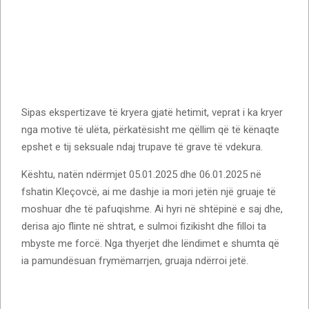
Sipas ekspertizave të kryera gjatë hetimit, veprat i ka kryer
nga motive të ulëta, përkatësisht me qëllim që të kënaqte
epshet e tij seksuale ndaj trupave të grave të vdekura.
Kështu, natën ndërmjet 05.01.2025 dhe 06.01.2025 në
fshatin Kleçovcë, ai me dashje ia mori jetën një gruaje të
moshuar dhe të pafuqishme. Ai hyri në shtëpinë e saj dhe,
derisa ajo flinte në shtrat, e sulmoi fizikisht dhe filloi ta
mbyste me forcë. Nga thyerjet dhe lëndimet e shumta që
ia pamundësuan frymëmarrjen, gruaja ndërroi jetë.