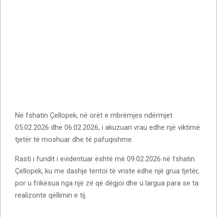
Në fshatin Çellopek, në orët e mbrëmjes ndërmjet
05.02.2026 dhe 06.02.2026, i akuzuari vrau edhe një viktimë
tjetër të moshuar dhe të pafuqishme.
Rasti i fundit i evidentuar është më 09.02.2026 në fshatin
Çellopek, ku me dashje tentoi të vriste edhe një grua tjetër,
por u frikësua nga një zë që dëgjoi dhe u largua para se ta
realizonte qëllimin e tij.