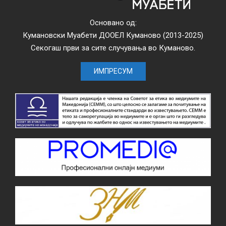
Основано од:
Кумановски Муабети ДООЕЛ Куманово (2013-2025)
Секогаш први за сите случувања во Куманово.
ИМПРЕСУМ