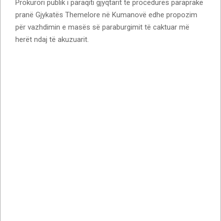
Prokurori publik i paraqiti gjyqtarit të procedurës paraprake
pranë Gjykatës Themelore në Kumanovë edhe propozim
për vazhdimin e masës së paraburgimit të caktuar më
herët ndaj të akuzuarit.