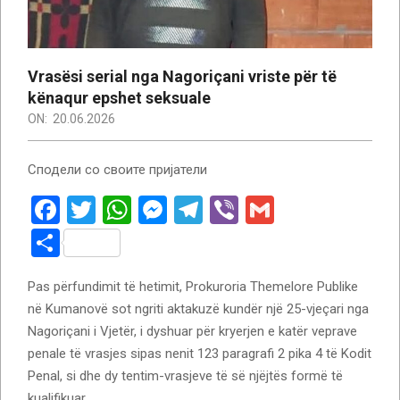
Vrasësi serial nga Nagoriçani vriste për të
kënaqur epshet seksuale
ON:
20.06.2026
Сподели со своите пријатели
Facebook
Twitter
WhatsApp
Messenger
Telegram
Viber
Gmail
Ndajeni
me
Pas përfundimit të hetimit, Prokuroria Themelore Publike
të
në Kumanovë sot ngriti aktakuzë kundër një 25-vjeçari nga
tjerët
Nagoriçani i Vjetër, i dyshuar për kryerjen e katër veprave
penale të vrasjes sipas nenit 123 paragrafi 2 pika 4 të Kodit
Penal, si dhe dy tentim-vrasjeve të së njëjtës formë të
kualifikuar.