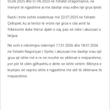
05.06.2025 dhe 07.06.2025 në fshatin Dragomancë, në
mënyrë të ngjashme ai me dashje vrau edhe një grua tjetër.
Rasti i tretë është evidentuar më 22.07.2025 në fshatin
Çellopek, ku ai tentoi të vriste një grua e cila arriti ta
frikësonte duke thirrur djalin e saj, pas së cilës i akuzuari u
largua.
Në orët e mbrëmjes ndërmjet 17.01.2026 dhe 18.01.2026
në fshatin Nagoriçan i Vjetër, i akuzuari me dashje vrau një
grua që ishte më e re në moshë se viktimat e mëparshme,
por për të cilën gjithashtu e dinte se ishte vetëm. Mënyra e
kryerjes së veprës ishte e ngjashme me atë të viktimave të
mëparshme.