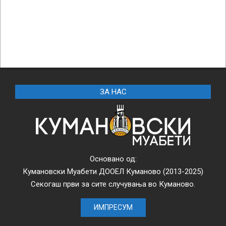
ЗА НАС
Основано од:
Кумановски Муабети ДООЕЛ Куманово (2013-2025)
Секогаш први за сите случувања во Куманово.
ИМПРЕСУМ