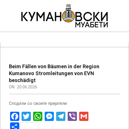
Skip
to
content
КУМАНОВСКИ
МУАБЕТИ
Primary
Navigation
Menu
Beim Fällen von Bäumen in der Region
Kumanovo Stromleitungen von EVN
beschädigt
ON:
20.06.2026
Сподели со своите пријатели
Facebook
Twitter
WhatsApp
Messenger
Telegram
Viber
Gmail
Teilen