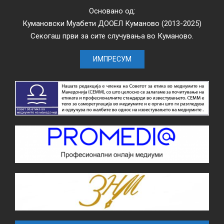
Основано од:
Кумановски Муабети ДООЕЛ Куманово (2013-2025)
Секогаш први за сите случувања во Куманово.
ИМПРЕСУМ