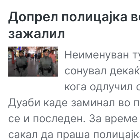
Допрел полицајка 
зажалил
Неименуван ту
сонувал дека
кога одлучил 
Дуаби каде заминал во пр
се и последен. За време
сакал да праша полицајк