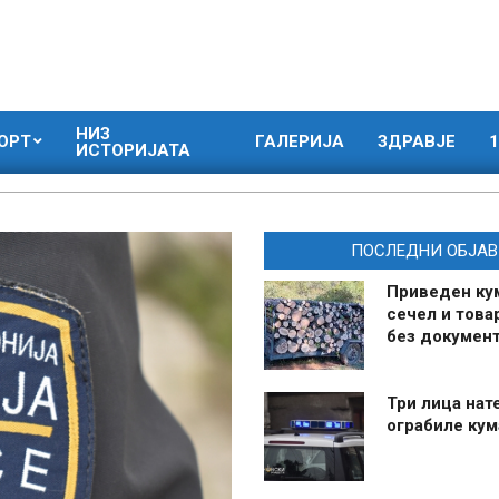
НИЗ
ОРТ
ГАЛЕРИЈА
ЗДРАВЈЕ
1
ИСТОРИЈАТА
ПОСЛЕДНИ ОБЈАВ
Приведен ку
сечел и това
без документ
Три лица нат
ограбиле ку