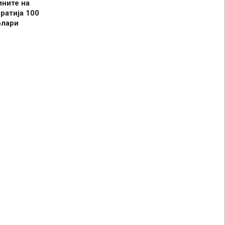
ините на
ратија 100
олари